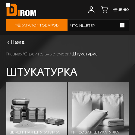
МЕНЮ
КАТАЛОГ ТОВАРОВ
ЧТО ИЩЕТЕ?
Смотреть все
Назад
Главная
Строительные смеси
Штукатурка
ШТУКАТУРКА
Д
ЦЕМЕНТНАЯ ШТУКАТУРКА
ГИПСОВАЯ ШТУКАТУРКА
Ш