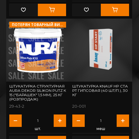
ПОТЕРЯН ТОВАРНЫЙ ВИД!
ШТУКАТУРКА СТРУКТУРНАЯ
ШТУКАТУРКА KNAUF HP СТА
AURA DEKOR SILIKON PUTZ К
РТ ГИПСОВАЯ (40 ШТ/П.), 30
15 ("БАРАШЕК" 1,5 ММ), 25 КГ
КГ
(РОЗПРОДАЖ)
29-43-2
20-001
шт.
меш