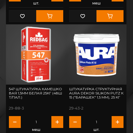
шт.
меш
547 ШТУКАТУРКА КАМЕШКО
ШТУКАТУРКА СТРУКТУРНАЯ
ВАЯ 1,5ММ БЕЛАЯ 25КГ (48Ш
AURA DEKOR SILIKON PUTZ К
Т/ПАЛ.)
15 ("БАРАШЕК" 1,5 ММ), 25 КГ
29-88-3
29-43-2
меш
шт.