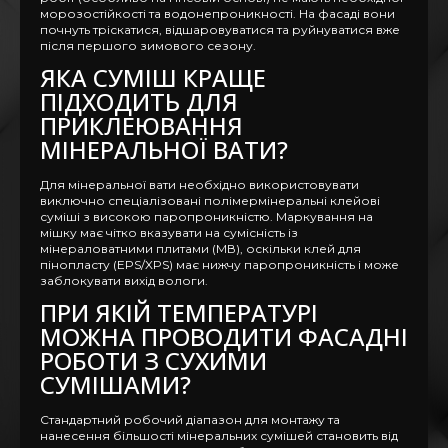
морозостійкості та водонепроникності. На фасаді вони
почнуть тріскатися, відшаровуватися та руйнуватися вже
після першого зимового сезону.
ЯКА СУМІШ КРАЩЕ
ПІДХОДИТЬ ДЛЯ
ПРИКЛЕЮВАННЯ
МІНЕРАЛЬНОЇ ВАТИ?
Для мінеральної вати необхідно використовувати
виключно спеціалізовані полімермінеральні клейові
суміші з високою паропроникністю. Маркування на
мішку має чітко вказувати на сумісність із
мінераловатними плитами (МВ), оскільки клей для
пінопласту (EPS/XPS) має нижчу паропроникність і може
заблокувати вихід вологи.
ПРИ ЯКІЙ ТЕМПЕРАТУРІ
МОЖНА ПРОВОДИТИ ФАСАДНІ
РОБОТИ З СУХИМИ
СУМІШАМИ?
Стандартний робочий діапазон для монтажу та
нанесення більшості мінеральних сумішей становить від