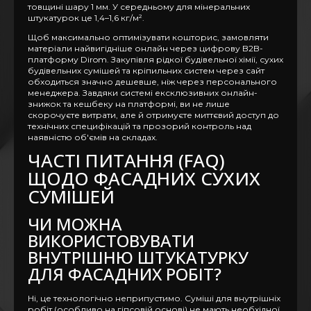
товщині шару 1 мм. У середньому для мінеральних
штукатурок це 1,4–1,6 кг/м².
Щоб максимально оптимізувати кошторис, замовляти
матеріали найвигідніше онлайн через цифрову B2B-
платформу Dirom. Закупівля рідкої будівельної хімії, сухих
будівельних сумішей та кріпильних систем через сайт
обходиться значно дешевше, ніж через персонального
менеджера. Завдяки системі ексклюзивних онлайн-
знижок та кешбеку на платформі, ви не лише
скорочуєте витрати, але й отримуєте миттєвий доступ до
технічних специфікацій та прозорий контроль над
наявністю об'ємів на складах.
ЧАСТІ ПИТАННЯ (FAQ)
ЩОДО ФАСАДНИХ СУХИХ
СУМІШЕЙ
ЧИ МОЖНА
ВИКОРИСТОВУВАТИ
ВНУТРІШНЮ ШТУКАТУРКУ
ДЛЯ ФАСАДНИХ РОБІТ?
Ні, це технологічно неприпустимо. Суміші для внутрішніх
робіт (особливо на гіпсовій основі) не мають необхідної