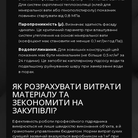
Для систем скріпленої теплоізоляції (клей для
мінеральної вати або пінополістиролу) показник
повинен стартувати від 0,8 МПа.
Паропроникність (µ).
Визначає здатність фасаду
«дихати». Це критичний параметр при влаштуванні
систем утеплення на основі мінеральної вати
(коефіцієнт має становити не менше 0,1 мг/(м·год·Па)).
Водопоглинання.
Для зовнішніх конструкцій цей
показник має бути мінімальним (не більше 0,5 кг/м² за
24 години). Це запобігає капілярному підсосу води та
подальшому руйнуванню шару при замерзанні води
в порах.
ЯК РОЗРАХУВАТИ ВИТРАТИ
МАТЕРІАЛУ ТА
ЗЕКОНОМИТИ НА
ЗАКУПІВЛІ?
Ефективність роботи професійного підрядника
вимірюється не лише швидкістю виконання об'єкта, а й
грамотним управлінням бюджетом. Норми витрат сухих
сумішей зазвичай вказуються виробником на 1 м² при