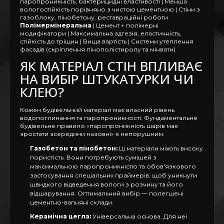
паропроникність, бактерицидні властивості | Менша
вологостійкість порівняно з чистою цементною | Стіни з
газоблоку, пінобетону, реставраційні роботи
Полімермінеральна
| Цемент + полімерні
модифікатори | Максимальна адгезія, еластичність,
стійкість до тріщин | Вища вартість | Системи утеплення
фасадів (скріплення пінополістиролу та мінвати)
ЯК МАТЕРІАЛ СТІН ВПЛИВАЄ
НА ВИБІР ШТУКАТУРКИ ЧИ
КЛЕЮ?
Кожен будівельний матеріал має власний рівень
водопоглинання та паропроникності. Фундаментальне
будівельне правило «паропроникність шарів має
зростати зсередини назовні» є непорушним.
Газобетон та пінобетон:
Ці матеріали мають високу
пористість. Вони потребують сумішей з
максимальною паропроникністю та обов'язкового
застосування спеціальних праймерів, щоб уникнути
швидкого відведення вологи з розчину та його
відшарування. Оптимальний вибір — полегшені
цементно-вапняні склади.
Керамічна цегла:
Універсальна основа. Для неї