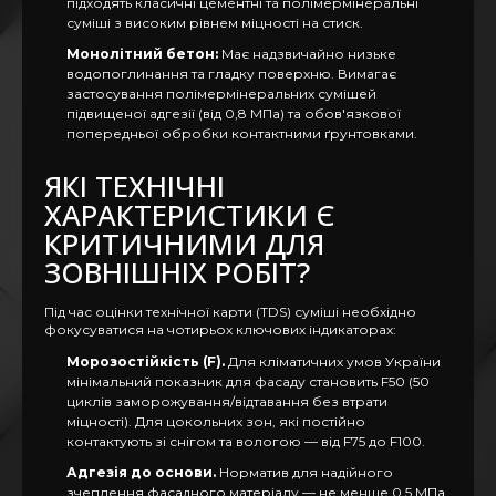
підходять класичні цементні та полімермінеральні
суміші з високим рівнем міцності на стиск.
Монолітний бетон:
Має надзвичайно низьке
водопоглинання та гладку поверхню. Вимагає
застосування полімермінеральних сумішей
підвищеної адгезії (від 0,8 МПа) та обов'язкової
попередньої обробки контактними ґрунтовками.
ЯКІ ТЕХНІЧНІ
ХАРАКТЕРИСТИКИ Є
КРИТИЧНИМИ ДЛЯ
ЗОВНІШНІХ РОБІТ?
Під час оцінки технічної карти (TDS) суміші необхідно
фокусуватися на чотирьох ключових індикаторах:
Морозостійкість (F).
Для кліматичних умов України
мінімальний показник для фасаду становить F50 (50
циклів заморожування/відтавання без втрати
міцності). Для цокольних зон, які постійно
контактують зі снігом та вологою — від F75 до F100.
Адгезія до основи.
Норматив для надійного
зчеплення фасадного матеріалу — не менше 0,5 МПа.