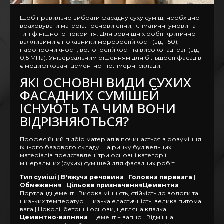
Щоб правильно вибрати фасадну суху суміш, необхідно
враховувати матеріал основи стіни, кліматичні умови та
тип фінішного покриття. Для зовнішніх робіт критично
важливими є показники морозостійкості (від F50),
паропроникності, вологостійкості та високої адгезії (від
0,5 МПа). Універсальним рішенням для більшості фасадів
є модифіковані цементно-полімерні склади.
ЯКІ ОСНОВНІ ВИДИ СУХИХ
ФАСАДНИХ СУМІШЕЙ
ІСНУЮТЬ ТА ЧИМ ВОНИ
ВІДРІЗНЯЮТЬСЯ?
Професійний підбір матеріалів починається з розуміння
їхнього базового складу. На ринку будівельних
матеріалів представлені три основні категорії
мінеральних (сухих) сумішей для фасадних робіт:
Тип суміші
|
В'яжуча речовина
|
Головна перевага
|
Обмеження
|
Цільове призначенняЦементна
|
Портландцемент | Висока міцність, стійкість до вологи та
низьких температур | Низька еластичність, велика питома
вага | Цоколі, бетонні основи, цегляна кладка
Цементно-вапняна
| Цемент + вапно | Відмінна